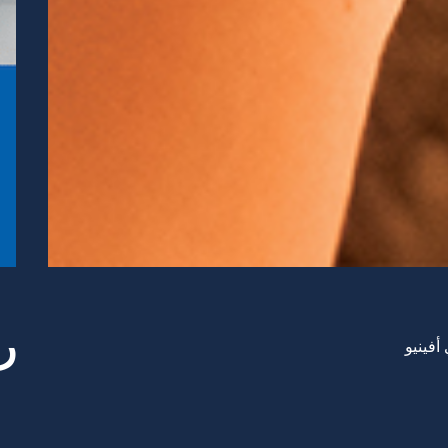
ر
أفينيو