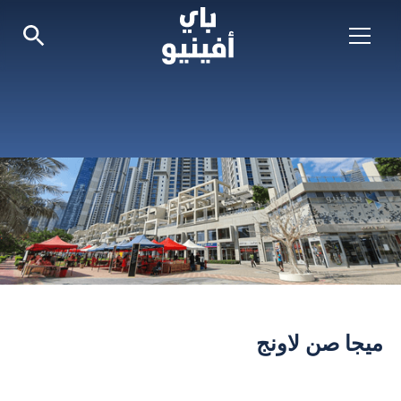
ميجا صن لاونج