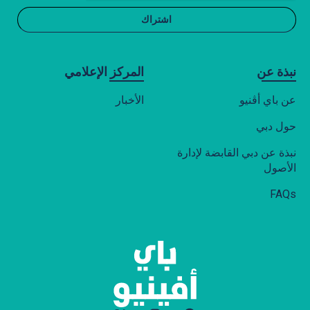
لما يتم الاتفاق عليه تحديدًا أو يقتضيه القانون. يرجى
الرجوع إلى سياسة الخصوصية وملفات تعريف
الارتباط لموقع الويب لمزيد من التفاصيل على
الرابط التالي
نبذة عن
المركز الإعلامي
ENTRY TO CAR PARK
عن باي أڤنيو
الأخبار
Entry to or use of the car park is subject to the
حول دبي
following Terms and Conditions. This Terms
and Conditions shall be binding on every
نبذة عن دبي القابضة لإدارة
person entering the car park, with or without
الأصول
vehicle (the “Customer”) and every person
FAQs
who may have any interest in the vehicle
being parked in the car park (a “vehicle”), or in
any of the contents of such vehicle. By
entering the car park, the Customer agrees to
abide by the terms and conditions set forth in
this Terms and Conditions. If the Customer
doesn’t agree to abide by these Terms and