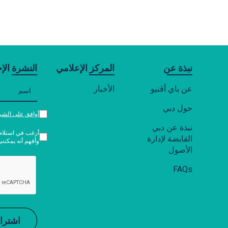
نبذة عن
المركز الإعلامي
النشرة الإخ
عن باي أڤنيو
الأخبار
حول دبي
أوافق على الشر
نبذة عن دبي
أرغب في استلام 
القابضة لإدارة
وأفهم أنه يمكنن
الأصول
FAQs