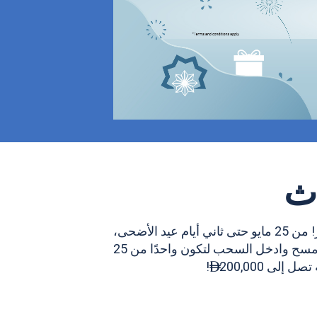
ث
حتفل بالعيد مع فرصة للفوز! من 25 مايو حتى ثاني أيام عيد الأضحى،
في باي أفنيو، امسح وادخل السحب لتكون واحدًا من 25
 إلى 200,000
!
